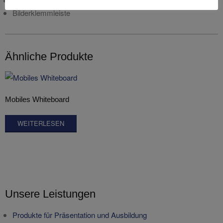
Flipchartblockhalter, weiss
Bilderklemmleiste
Ähnliche Produkte
Mobiles Whiteboard
WEITERLESEN
Unsere Leistungen
Produkte für Präsentation und Ausbildung