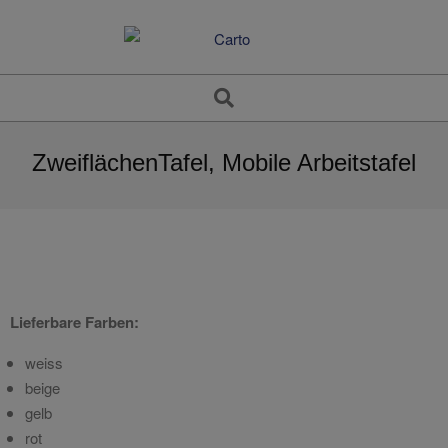
Skip
to
content
Search
ZweiflächenTafel, Mobile Arbeitstafel
Lieferbare Farben:
weiss
beige
gelb
rot