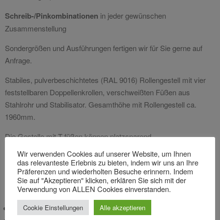
Schreib-/Pinkombinationen
in jeder gewünschen
Zusammenstellung
Sondergrößen und Ausführungen fertigen wir für Sie gerne auf
Anfrage.
Stabiles, pulverbeschichtetes (RAL 9016) Rollengestell mit vier
feststellbaren Doppellenkrollen, verschweißten Füßen aus
Stahlrohr und Stabilisator. Gesamthöhe mit Rollengestell ca.
1960mm.
Die Gestelle mit T-füßen können platzsparend
ineinandergeschoben werden.
Wir verwenden Cookies auf unserer Website, um Ihnen
das relevanteste Erlebnis zu bieten, indem wir uns an Ihre
Präferenzen und wiederholten Besuche erinnern. Indem
Sie auf "Akzeptieren" klicken, erklären Sie sich mit der
Zubehör (optional):
Verwendung von ALLEN Cookies einverstanden.
Überhängetafel ÜHT, mobil
Cookie Einstellungen
Alle akzeptieren