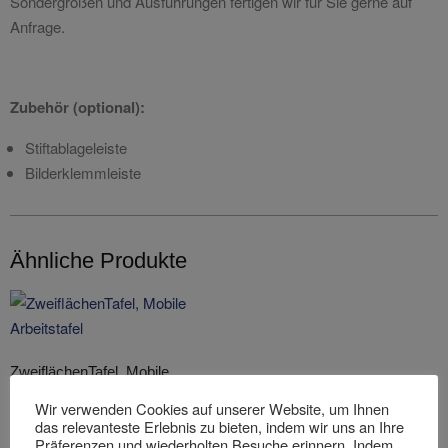
Sondergrößen und Ausführungen fertigen wir für Sie gerne auf
Anfrage.
Zubehör (optional):
Stiftablageleiste
Bilderklemmleiste
Ähnliche Produkte
ZweiflächenTafel, Mobile
Arbeitstafel
Wir verwenden Cookies auf unserer Website, um Ihnen
das relevanteste Erlebnis zu bieten, indem wir uns an Ihre
WEITERLESEN
Präferenzen und wiederholten Besuche erinnern. Indem