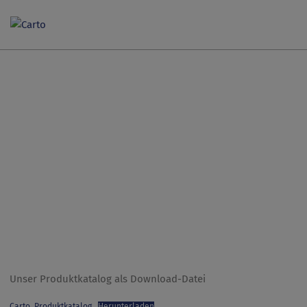
Skip
to
content
Unser Produktkatalog als Download-Datei
Carto_Produktkatalog
Herunterladen