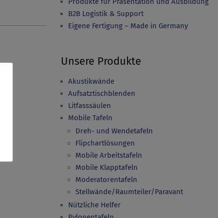
Produkte für Präsentation und Ausbildung
B2B Logistik & Support
Eigene Fertigung – Made in Germany
Unsere Produkte
Akustikwände
Aufsatztischblenden
Litfasssäulen
Mobile Tafeln
Dreh- und Wendetafeln
Flipchartlösungen
Mobile Arbeitstafeln
Mobile Klapptafeln
Moderatorentafeln
Stellwände/Raumteiler/Paravant
Nützliche Helfer
Pylonentafeln