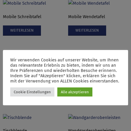
Mobile Schreibtafel
Mobile Wendetafel
WEITERLESEN
WEITERLESEN
Wir verwenden Cookies auf unserer Website, um Ihnen
das relevanteste Erlebnis zu bieten, indem wir uns an
Ihre Präferenzen und wiederholten Besuche erinnern.
Schutzblende, frei aufstellbar
Sicht- und Schutzwand,
Indem Sie auf "Akzeptieren" klicken, erklären Sie sich
freistehend
mit der Verwendung von ALLEN Cookies einverstanden.
WEITERLESEN
Cookie Einstellungen
Alle akzeptieren
WEITERLESEN
Tischblende
Wandgarderobenleisten