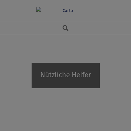
Skip
to
content
Search
Nützliche Helfer