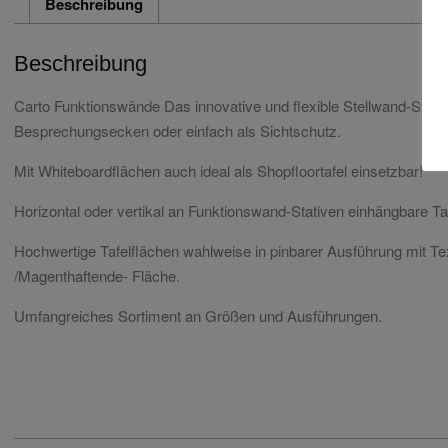
Beschreibung
Beschreibung
Carto Funktionswände Das innovative und flexible Stellwand-Syste
Besprechungsecken oder einfach als Sichtschutz.
Mit Whiteboardflächen auch ideal als Shopfloortafel einsetzbar!
Horizontal oder vertikal an Funktionswand-Stativen einhängbare Taf
Hochwertige Tafelflächen wahlweise in pinbarer Ausführung mit Te
/Magenthaftende- Fläche.
Umfangreiches Sortiment an Größen und Ausführungen.