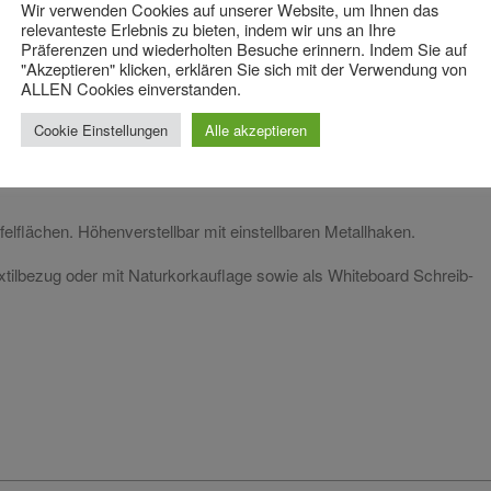
Wir verwenden Cookies auf unserer Website, um Ihnen das
relevanteste Erlebnis zu bieten, indem wir uns an Ihre
Präferenzen und wiederholten Besuche erinnern. Indem Sie auf
"Akzeptieren" klicken, erklären Sie sich mit der Verwendung von
ALLEN Cookies einverstanden.
m. Ideal für Ausstellungen/Präsentationen, Raumteiler, Abtrennungen
Cookie Einstellungen
Alle akzeptieren
elflächen. Höhenverstellbar mit einstellbaren Metallhaken.
xtilbezug oder mit Naturkorkauflage sowie als Whiteboard Schreib-