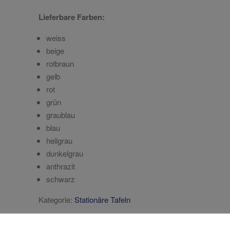
Lieferbare Farben:
weiss
beige
rotbraun
gelb
rot
grün
graublau
blau
hellgrau
dunkelgrau
anthrazit
schwarz
Kategorie:
Stationäre Tafeln