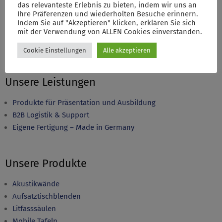
WEITERLESEN
das relevanteste Erlebnis zu bieten, indem wir uns an
WEITERLESEN
Ihre Präferenzen und wiederholten Besuche erinnern.
Indem Sie auf "Akzeptieren" klicken, erklären Sie sich
mit der Verwendung von ALLEN Cookies einverstanden.
Cookie Einstellungen
Alle akzeptieren
Unsere Leistungen
Produkte für Präsentation und Ausbildung
B2B Logistik & Support
Eigene Fertigung – Made in Germany
Unsere Produkte
Akustikwände
Aufsatztischblenden
Litfasssäulen
Mobile Tafeln