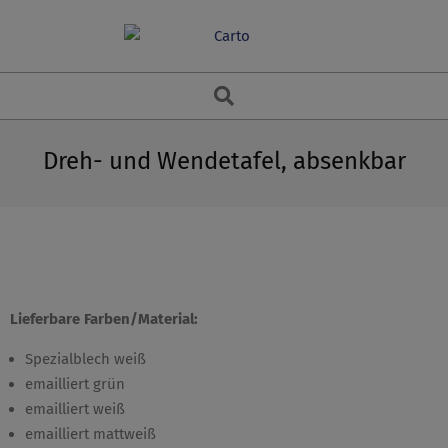
Skip
to
content
Search
Dreh- und Wendetafel, absenkbar
Lieferbare Farben/Material:
Spezialblech weiß
emailliert grün
emailliert weiß
emailliert mattweiß