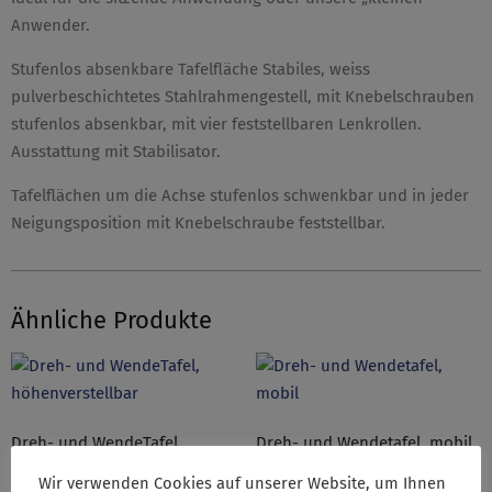
Anwender.
Stufenlos absenkbare Tafelfläche Stabiles, weiss
pulverbeschichtetes Stahlrahmengestell, mit Knebelschrauben
stufenlos absenkbar, mit vier feststellbaren Lenkrollen.
Ausstattung mit Stabilisator.
Tafelflächen um die Achse stufenlos schwenkbar und in jeder
Neigungsposition mit Knebelschraube feststellbar.
Ähnliche Produkte
Dreh- und WendeTafel,
Dreh- und Wendetafel, mobil
höhenverstellbar
Wir verwenden Cookies auf unserer Website, um Ihnen