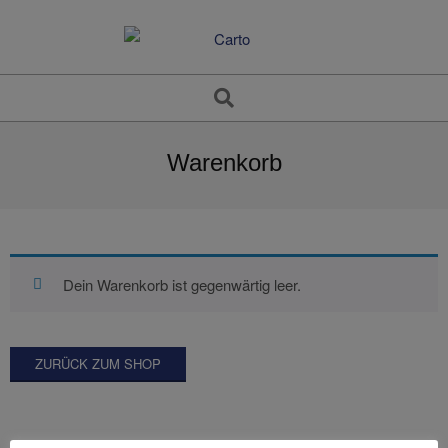
Skip
to
content
Search
Warenkorb
Dein Warenkorb ist gegenwärtig leer.
ZURÜCK ZUM SHOP
2022-