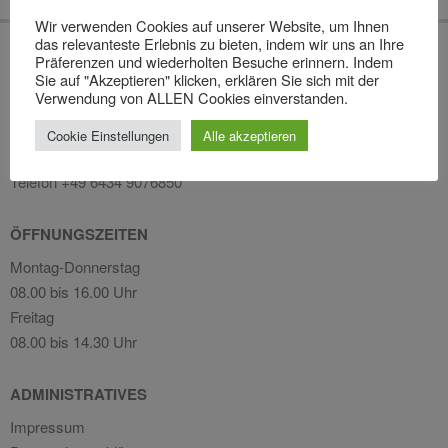
03-
Wir verwenden Cookies auf unserer Website, um Ihnen
29
das relevanteste Erlebnis zu bieten, indem wir uns an Ihre
Präferenzen und wiederholten Besuche erinnern. Indem
ADRESSE
Sie auf "Akzeptieren" klicken, erklären Sie sich mit der
Verwendung von ALLEN Cookies einverstanden.
Carto
Max-Planck-Straße 10
Cookie Einstellungen
Alle akzeptieren
65520 Bad Camberg
Telefon +49 6434 9076850
ÖFFNUNGSZEITEN
Montag-Donnerstag
08.00 bis 16.00 Uhr
Freitag
08.00 bis 14.30 Uhr
ADMINISTRATIVES
Impressum